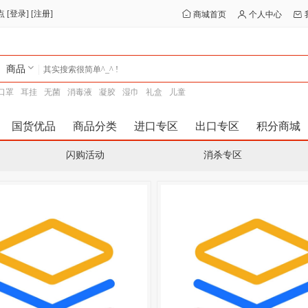
点
[
登录
] [
注册
]
商城首页
个人中心
商品
口罩
耳挂
无菌
消毒液
凝胶
湿巾
礼盒
儿童
国货优品
商品分类
进口专区
出口专区
积分商城
闪购活动
消杀专区